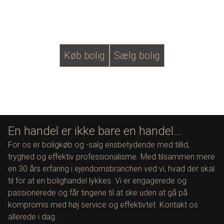
Køb bolig
Sælg bolig
En handel er ikke bare en handel...
For os er boligkøb og -salg ensbetydende med tillid,
tryghed og effektiv professionalisme. Med tilsammen mere
en 30 års erfaring i ejendomsbranchen ved vi, hvad der skal
til for at en bolighandel lykkes. Vi er engagerede og
passionerede og får tingene til at ske uden at gå på
kompromis med høj service og effektivtet. Kontakt os
allerede i dag.