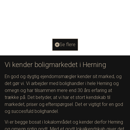
Odensevej 7,
7400 Herning
2
Boligareal
170
m
2
Grundareal
507
m
Ejendomstype
Villa
Se flere
4.695.000 kr.
Vi kender boligmarkedet i Herning
En god og dygtig ejendomsmægler kender sit marked, og
det gør vi. Vi arbejder med bolighandler i hele Herning og
omegn og har tilsammen mere end 30 års erfaring at
trække på. Det betyder, at vi har et stort kendskab til
markedet, priser og efterspørgsel. Det er vigtigt for en god
og succesfuld bolighandel.
Vi er begge bosat i lokalområdet og kender derfor Herning
og omegn rigtig godt. Med et godt lokalkendskab giver det