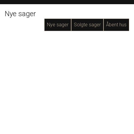
Nye sager
Nye sager
Solgte sager
Åbent hus
Nr. Lindvænget 27, Lind