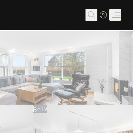
0
1
2
3
4
5
6
7
0
8
1
9
2
3
4