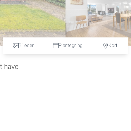
Billeder
Plantegning
Kort
t have.
 dig på. Her er der plads til den store familie, hjemmekontor, hobbyrum eller hvad b
 funktionel i både indretning og planløsning. Villaen er beliggende i den vestlige del
uer skiftet løbende fra 2014 og frem, sort tegltag og fire flotte kviste. Der er kobber
solering og skiftet gulve flere steder. Villaens dejlige have er helt lukket, ugener
timer. Til villaen hører endvidere gode garager og et stort værksted/vaskerum.
 store alrum/spisestue, hvor der er plads til, at hele familien kan samles om skønne
det hele. Alrummet og spisestuen ligger lige ved siden af det flotte lyse køkken med ri