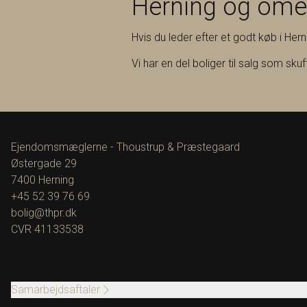
Herning og om
Hvis du leder efter et godt køb i Her
Vi har en del boliger til salg som sku
Ejendomsmæglerne - Thoustrup & Præstegaard
Østergade 29
7400
Herning
+45 52 39 76 69
bolig@thpr.dk
CVR
41133538
Samarbejdsaftaler