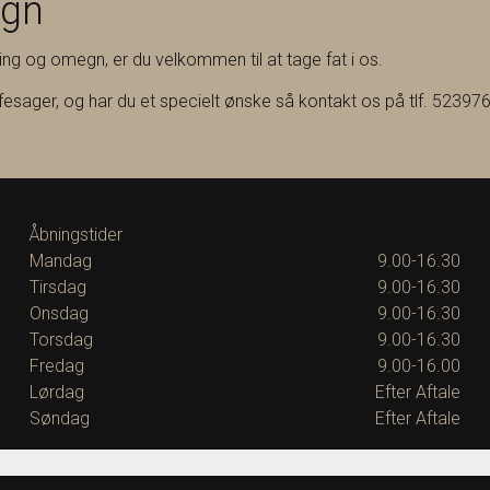
egn
ning og omegn, er du velkommen til at tage fat i os.
ffesager, og har du et specielt ønske så kontakt os på tlf. 523976
Åbningstider
Mandag
9.00-16.30
Tirsdag
9.00-16.30
Onsdag
9.00-16.30
Torsdag
9.00-16.30
Fredag
9.00-16.00
Lørdag
Efter Aftale
Søndag
Efter Aftale