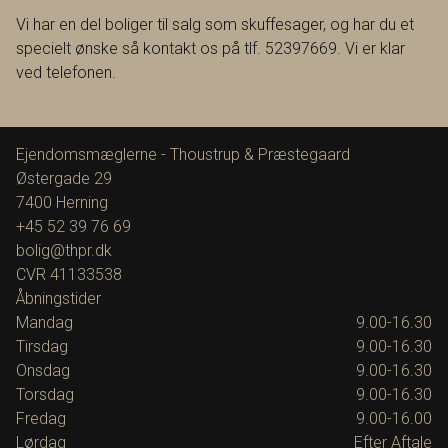
Vi har en del boliger til salg som skuffesager, og har du et
specielt ønske så kontakt os på tlf. 52397669. Vi er klar
ved telefonen.
Ejendomsmæglerne - Thoustrup & Præstegaard
Østergade 29
7400
Herning
+45 52 39 76 69
bolig@thpr.dk
CVR
41133538
Åbningstider
Mandag
9.00-16.30
Tirsdag
9.00-16.30
Onsdag
9.00-16.30
Torsdag
9.00-16.30
Fredag
9.00-16.00
Lørdag
Efter Aftale