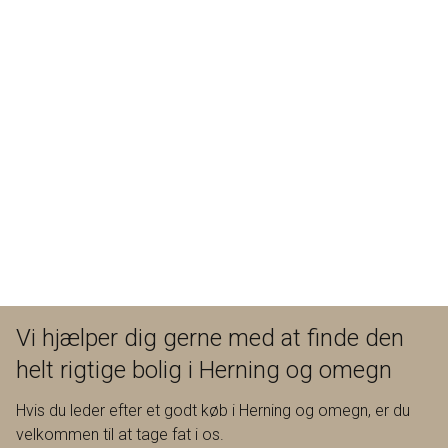
Vi hjælper dig gerne med at finde den
helt rigtige bolig i Herning og omegn
Hvis du leder efter et godt køb i Herning og omegn, er du
velkommen til at tage fat i os.