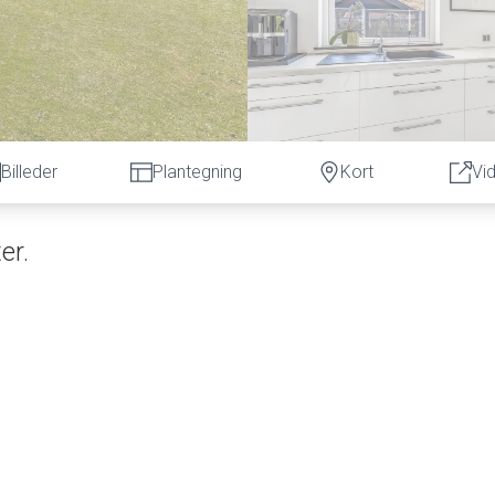
Billeder
Plantegning
Kort
Vi
er.
enne stilfulde villa. En smuk istandsat villa der rummer et boligarea
med redskabsrum, hvidmalet facade samt flot betontag (Sælger
ne i sit look, er beliggende på en børnevenlig villavej, tæt på sko
 en tur med børnene samt hunden. Villaen opvarmes med fjernvarm
 og elegante køkken/alrum, som er i åben forbindelse med stue
le rummet er der flotte lyse gulve. Langs alrum og stue er der et
ra kan man ligeledes gå ud på den store vestvendte terrasse, hvo
uld og er helt lukket. Slip børnene fri, her er der plads til leg m