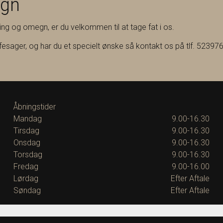
egn
ning og omegn, er du velkommen til at tage fat i os.
ffesager, og har du et specielt ønske så kontakt os på tlf. 523976
Åbningstider
Mandag
9.00-16.30
Tirsdag
9.00-16.30
Onsdag
9.00-16.30
Torsdag
9.00-16.30
Fredag
9.00-16.00
Lørdag
Efter Aftale
Søndag
Efter Aftale