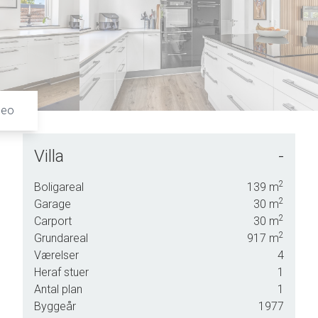
6
7
7
8
8
9
9
deo
Villa
-
l på
2
Boligareal
139
m
 får
2
Garage
30
m
le,
2
Carport
30
m
e.
2
Grundareal
917
m
Værelser
4
n.
Heraf stuer
1
Antal plan
1
r
Byggeår
1977
ed