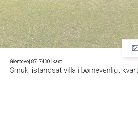
Glentevej 87, 7430 Ikast
Smuk, istandsat villa i børnevenligt kvart
På en dejlig lukket villavej i et børnevenligt kvarter, ligger d
139 kvm. samt garage på 30 kvm. og med dobbelt carport 
renset og malet taget). Villaen der er meget stilren og moder
indkøb og grønne arealer, hvor det vil være oplagt, at gå
INDRETNING: Hjerterummet i denne villa er det gennemførte
Køkkenet har hvide fronter med sort granitbordplade og i he
langt vinduesparti, der giver det smukkeste lysindfald. Herf
solen kan nydes hele dagen. Hele haven er anlagt smuk og stilf