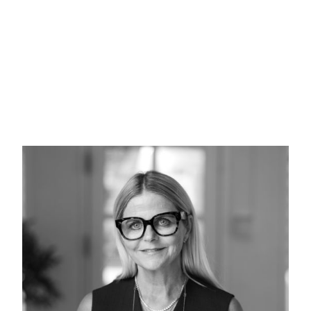
trampolin, legehus eller boldspil. Videre i huset finder ma
med grå klinker og gulvvarme. Dejligt soveværelse med walk
badeværelse med støbt vask, bruseniche, flot gulv og gulv
Denne villa er til den der søger det smukke og elegante. En 