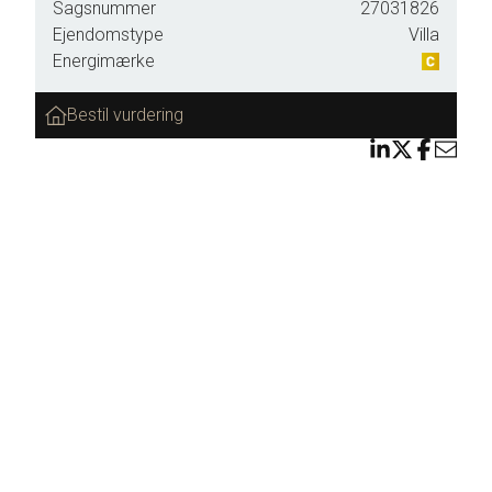
Sagsnummer
27031826
oilet
Ejendomstype
Villa
Energimærke
Bestil vurdering