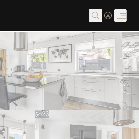
0
0
1
1
2
2
3
3
4
4
5
5
6