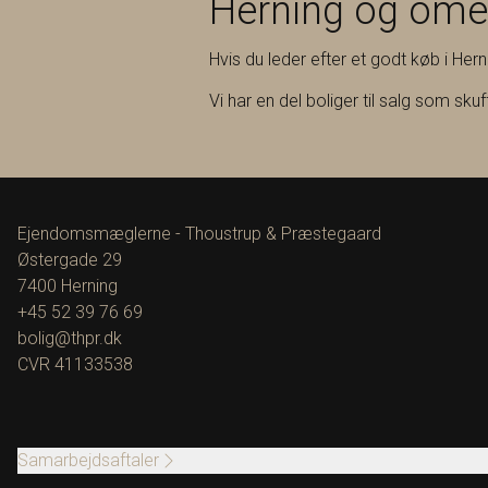
Herning og om
Hvis du leder efter et godt køb i Her
Vi har en del boliger til salg som sku
Ejendomsmæglerne - Thoustrup & Præstegaard
Østergade 29
7400
Herning
+45 52 39 76 69
bolig@thpr.dk
CVR
41133538
Samarbejdsaftaler