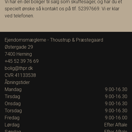
Vi har en del boliger til salg som skuffesager, og har du et
specielt ønske så kontakt os på tlf. 52397669. Vi er klar
ved telefonen.
Ejendomsmæglerne - Thoustrup & Præstegaard
Østergade 29
7400
Herning
+45 52 39 76 69
bolig@thpr.dk
CVR
41133538
Åbningstider
Mandag
9.00-16.30
Tirsdag
9.00-16.30
Onsdag
9.00-16.30
Torsdag
9.00-16.30
Fredag
9.00-16.00
Lørdag
Efter Aftale
Søndag
Efter Aftale