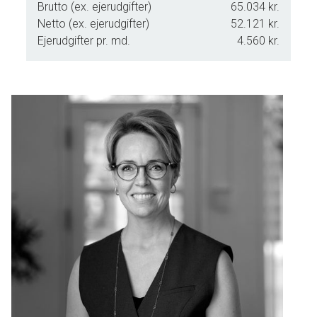
Brutto (ex. ejerudgifter)
65.034 kr.
gulvvarmekreds ligger i forlængelse heraf – elegant adskilt
Netto (ex. ejerudgifter)
52.121 kr.
med røgfarvet glasdør.
Ejerudgifter pr. md.
4.560 kr.
Privatliv og komfort
I den ene ende af villaen finder man den hyggelige
opholdsstue som favner familien – et naturligt
samlingspunkt med ro, udsigt og nærvær. I den anden ende
af villaen er der adgang til villaens børne-/gæsteafdeling
med tre store værelser, alle med terrassedøre direkte til
haven. Et stilrent badeværelse med Vola-armaturer,
bruseniche og smukke overflader fuldender denne fløj.
Villaens masterafdeling med et eksklusivt soveværelse
med udgang til terrassen, indbyggede skabe fra gulv til loft
samt et privat spa-badeværelse med dobbelt håndvask,
Vola-armaturer, rummelig bruseniche og jacuzzi fuldender
den gennemførte indretning i villaen.
Funktion og detaljer