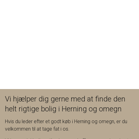
Vi hjælper dig gerne med at finde den
helt rigtige bolig i Herning og omegn
Hvis du leder efter et godt køb i Herning og omegn, er du
velkommen til at tage fat i os.