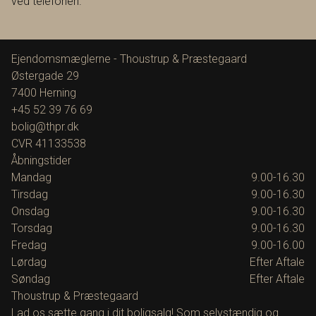
ved telefonen.
Ejendomsmæglerne - Thoustrup & Præstegaard
Østergade 29
7400
Herning
+45 52 39 76 69
bolig@thpr.dk
CVR
41133538
Åbningstider
Mandag
9.00-16.30
Tirsdag
9.00-16.30
Onsdag
9.00-16.30
Torsdag
9.00-16.30
Fredag
9.00-16.00
Lørdag
Efter Aftale
Søndag
Efter Aftale
Thoustrup & Præstegaard
Lad os sætte gang i dit boligsalg! Som selvstændig og