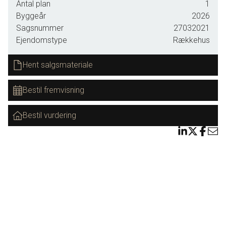
grønne fælles opholdsområder. I første etape opføres fire rækkevillaer.
Antal plan
1
Du kan sætte dit personlige præg på boligen, da du har mulighed for at have
Byggeår
2026
Sagsnummer
27032021
indflydelse på inventarsammensætning og udseende.
Ejendomstype
Rækkehus
• Boligareal 121-146 kvm
Hent salgsmateriale
• Lavt energiforbrug
• Materialer i høj kvalitet
Bestil fremvisning
• Nøglefærdig inkl. have, terrasse, carport og skur
• Indflytning primo 2026.
Bestil vurdering
Betaling sker først ved indflytning, så du kan flytte ind uden bekymringer.