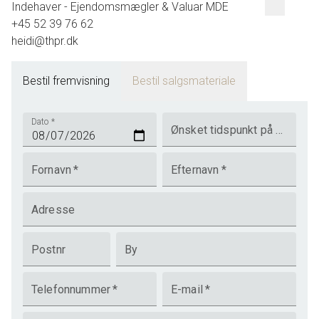
Indehaver - Ejendomsmægler & Valuar MDE
+45 52 39 76 62
heidi@thpr.dk
Bestil fremvisning
Bestil salgsmateriale
Dato
*
Ønsket tidspunkt på dagen
Fornavn
*
Efternavn
*
Adresse
Postnr
By
Telefonnummer
*
E-mail
*