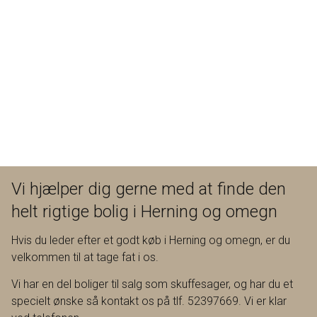
Vi hjælper dig gerne med at finde den
helt rigtige bolig i Herning og omegn
Hvis du leder efter et godt køb i Herning og omegn, er du
velkommen til at tage fat i os.
Vi har en del boliger til salg som skuffesager, og har du et
specielt ønske så kontakt os på tlf. 52397669. Vi er klar