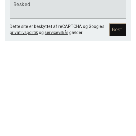
Besked
Dette site er beskyttet af reCAPTCHA og Google’s
Bestil
privatlivspolitik
og
servicevilkår
gælder.