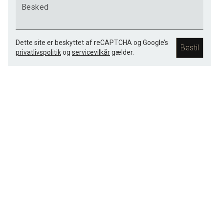
Besked
Dette site er beskyttet af reCAPTCHA og Google’s
Bestil
privatlivspolitik
og
servicevilkår
gælder.