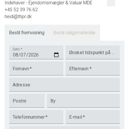
Indehaver - Ejendomsmægler & Valuar MDE
+45 52 39 76 62
heidi@thpr.dk
Bestil fremvisning
Bestil salgsmateriale
Dato
*
Ønsket tidspunkt på dagen
Fornavn
*
Efternavn
*
Adresse
Postnr
By
Telefonnummer
*
E-mail
*