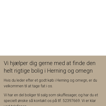
Vi hjælper dig gerne med at finde den
helt rigtige bolig i Herning og omegn
Hvis du leder efter et godt køb i Herning og omegn, er du
velkommen til at tage fat i os.
Vi har en del boliger til salg som skuffesager, og har du et
specielt ønske så kontakt os på tlf. 52397669. Vi er klar