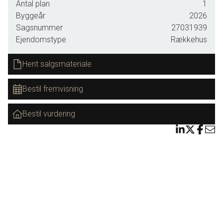
Antal plan
1
Rækkehusene er beliggende ud mod grønne marker og de omkringliggende
Byggeår
2026
Sagsnummer
27031939
grønne fælles opholdsområder. I første etape opføres fire rækkevillaer.
Ejendomstype
Rækkehus
Du kan sætte dit personlige præg på boligen, da du har mulighed for at have
Hent salgsmateriale
indflydelse på inventarsammensætning og udseende.
Bestil fremvisning
• Boligareal 121-146 kvm
• Lavt energiforbrug
Bestil vurdering
• Materialer i høj kvalitet
• Nøglefærdig inkl. have, terrasse, carport og skur
• Indflytning fra forår 2026.
Betaling sker først ved indflytning, så du kan flytte ind uden bekymringer.