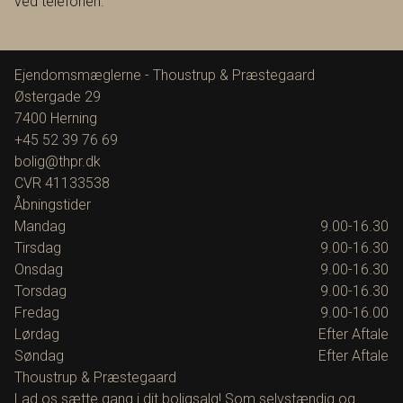
ved telefonen.
Ejendomsmæglerne - Thoustrup & Præstegaard
Østergade 29
7400
Herning
+45 52 39 76 69
bolig@thpr.dk
CVR
41133538
Åbningstider
Mandag
9.00-16.30
Tirsdag
9.00-16.30
Onsdag
9.00-16.30
Torsdag
9.00-16.30
Fredag
9.00-16.00
Lørdag
Efter Aftale
Søndag
Efter Aftale
Thoustrup & Præstegaard
Lad os sætte gang i dit boligsalg! Som selvstændig og