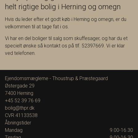
helt rigtige bolig i Herning og omegn
Hvis du leder efter et godt køb i Herning og omegn, er du
velkommen til at tage fat i os.
Vi har en del boliger til salg som skuffesager, og har du et
specielt ønske så kontakt os på tlf. 52397669. Vi er klar
ved telefonen.
Ejendomsmæglerne - Thoustrup & Præstegaard
Østergade 29
7400
Herning
+45 52 39 76 69
bolig@thpr.dk
CVR
41133538
Åbningstider
Mandag
9.00-16.30
Tirsdag
9.00-16.30