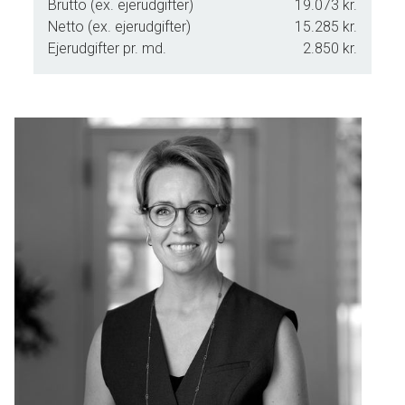
Brutto (ex. ejerudgifter)
19.073 kr.
Netto (ex. ejerudgifter)
15.285 kr.
Ejerudgifter pr. md.
2.850 kr.